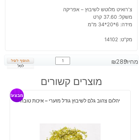
צ'רואיט מלוטש לשיבוץ – אפריקה
משקל: 37.60 קרט
מידה: 6*20*34 מ"מ
מק"ט:
14102
כמות
מחיר:
289
₪
של
לסל
צ'רואיט
מוצרים קשורים
מלוטש
לשיבוץ
מבצע!
-
יהלום צהוב גלם לשיבוץ גודל מזערי – איכות טובה
אפריקה
משקל:
37.60
קרט