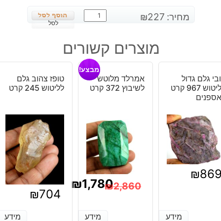
כמות
מחיר:
227
₪
של
לסל
קוורץ
מוצרים קשורים
קריסטל
מלוטש
מבצע!
לשיבוץ
בי גלם גדול
אמרלד מלוטש
טופז צהוב גלם
3
לליטוש 967 קרט
לשיבוץ 372 קרט
לליטוש 245 קרט
יחידות
ספנים
משקל:
29.45
קרט
₪
86
₪
1,780
₪
2,860
₪
704
המחיר
המחיר
הנוכחי
המקורי
מידע
מידע
מידע
מידע
מידע
מידע