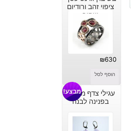
ציפוי זהב ורודיום
שחור
₪
630
הוסף לסל
מבצע!
עגילי צדף משובץ
בפנינה לבנה