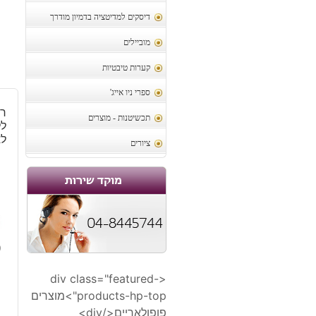
דיסקים למדיטציה בדמיון מודרך
מוביילים
קערות טיבטיות
ספרי ניו אייג'
רו
תכשיטנות - מוצרים
לא
ציורים
9
<div class="featured-
products-hp-top">מוצרים
פופולאריים</div>