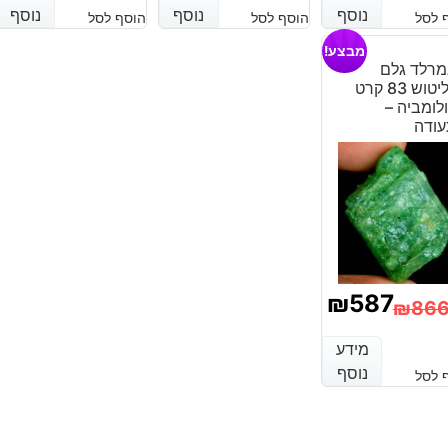
נוסף
נוסף
נוסף
נוסף
נוסף
נוסף
 לסל
הוסף לסל
הוסף לסל
היה:
הוא:
מבצע!
₪2,860.
₪1,780.
רלד גלם
לליטוש 83 קרט
לומביה –
ודה
₪
587
₪
86
מחיר
מחיר
מידע
מידע
נוכחי
מקורי
נוסף
נוסף
 לסל
יה:
וא:
₪866
₪587