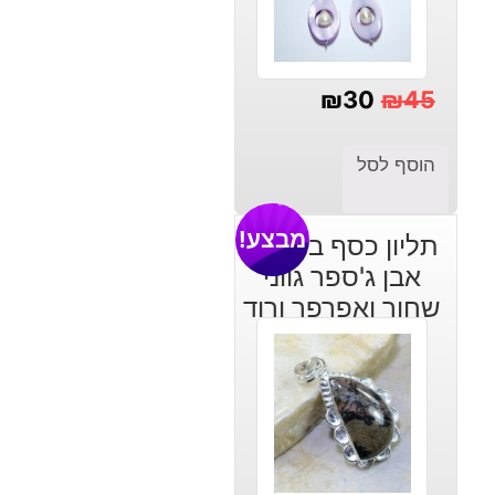
₪
30
₪
45
המחיר
המחיר
הנוכחי
המקורי
הוסף לסל
היה:
הוא:
₪30.
₪45.
מבצע!
תליון כסף בשיבוץ
אבן ג'ספר גווני
שחור ואפרפר ורוד