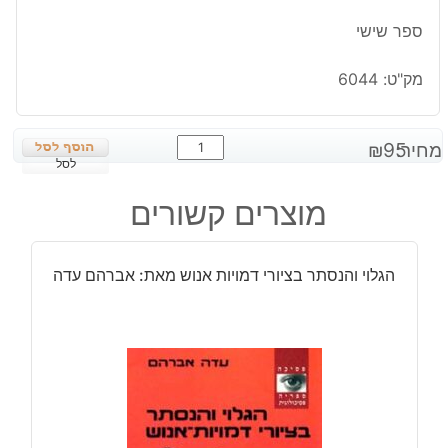
ספר שישי
מק"ט:
6044
כמות
מחיר:
95
₪
של
לסל
קריון
מוצרים קשורים
6
\
שותפות
הגלוי והנסתר בציורי דמויות אנוש מאת: אברהם עדה
עם
האל
מאת:
לי
קרול