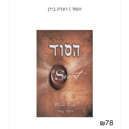
הסוד \ רונדה בירן
₪
78