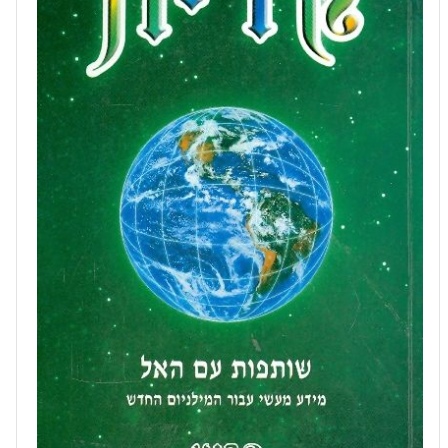
האל
מאת:
לי
קרול