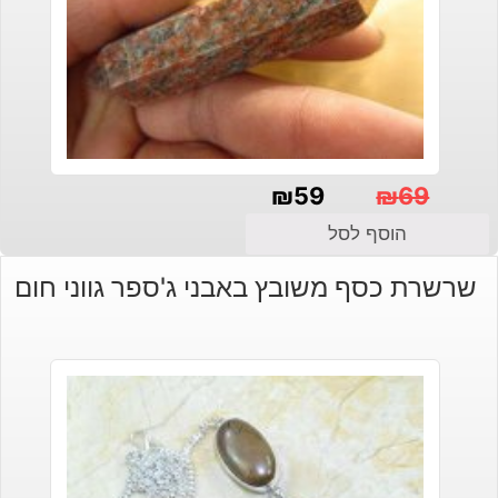
₪
59
₪
69
המחיר
המחיר
הוסף לסל
הנוכחי
המקורי
שרשרת כסף משובץ באבני ג'ספר גווני חום
היה:
הוא:
₪69.
₪59.