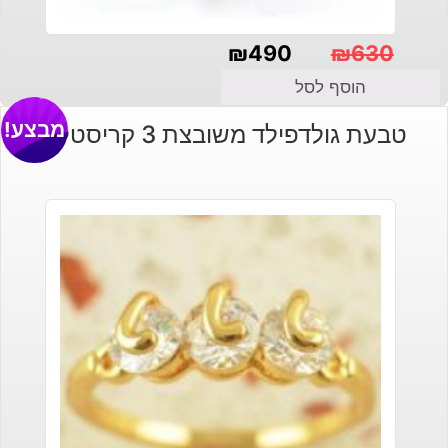
₪
490
₪
630
המחיר
המחיר
הוסף לסל
הנוכחי
המקורי
מבצע!
טבעת גולדפילד משובצת 3 קריסטלים
היה:
הוא:
₪630.
₪490.