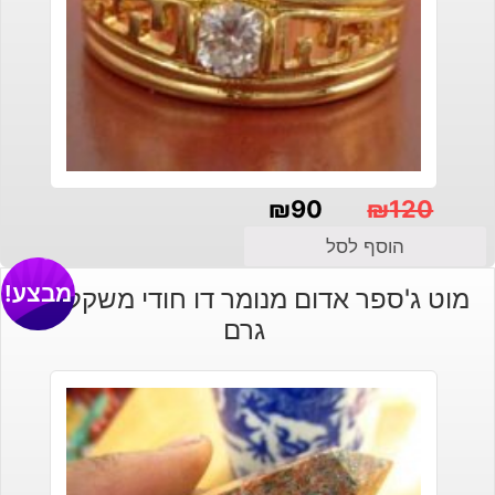
₪
90
₪
120
המחיר
המחיר
הוסף לסל
הנוכחי
המקורי
מבצע!
מוט ג'ספר אדום מנומר דו חודי משקל: 45
היה:
הוא:
גרם
₪120.
₪90.