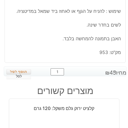
שימוש : להניח על הגןף או לאחוז ביד שמאל במדיטציה.
לשים בחדר שינה.
האבן בתמונה להמחשה בלבד.
מק"ט:
953
כמות
מחיר:
45
₪
של
לסל
קריסוקולה
מוצרים קשורים
חלוק
קטן
משקל:
קלציט ירוק גלם משקל: 120 גרם
15
גרם