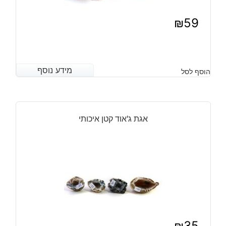
₪
59
מידע נוסף
מידע נוסף
הוסף לסל
אגת ג'אוד קטן איכותי
₪
35