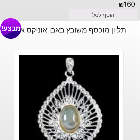
₪
160
הוסף לסל
מבצע!
תליון מוכסף משובץ באבן אוניקס אגט