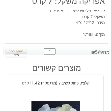
אפריקה משקל: 7 קרט
קרנליאן מלוטש לשיבוץ – אפריקה
משקל: 7 קרט
מידה: 12*12 מ"מ
מק"ט:
17165
כמות
מחיר:
54
₪
של
לסל
קרנליאן
מוצרים קשורים
מלוטש
לשיבוץ
-
קלציט כחול לשיבוץ (מדגסקר) 11.42 קרט
אפריקה
משקל:
7
קרט