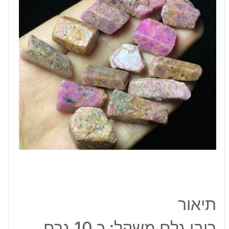
גרם
תיאור
רובי גלם משקל: כ 10 גרם