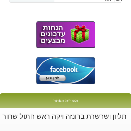
היה:
הוא:
₪22.
₪15.
מוצרים באתר
תליון ושרשרת ברונזה ויקה ראש חתול שחור