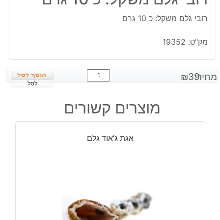
רובי גלם משקל: כ 10 גרם
מק"ט:
19352
כמות
מחיר:
39
₪
של
לסל
רובי
מוצרים קשורים
גלם
משקל:
כ
אגת ג'אוד גלם
10
גרם