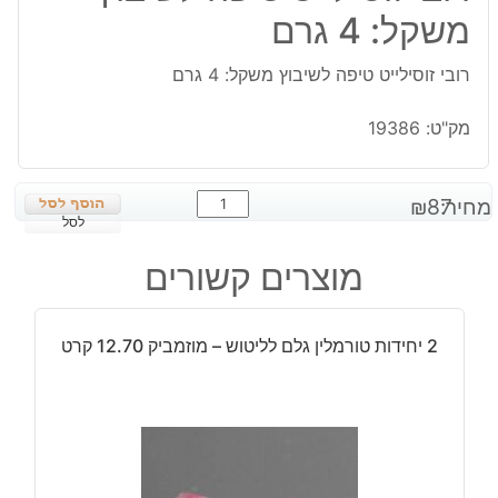
משקל: 4 גרם
רובי זוסילייט טיפה לשיבוץ משקל: 4 גרם
מק"ט:
19386
כמות
מחיר:
87
₪
של
לסל
רובי
מוצרים קשורים
זוסילייט
טיפה
לשיבוץ
2 יחידות טורמלין גלם לליטוש – מוזמביק 12.70 קרט
משקל:
4
גרם