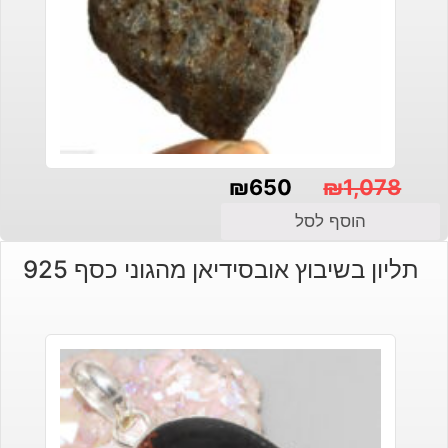
₪
650
₪
1,078
המחיר
המחיר
הוסף לסל
הנוכחי
המקורי
תליון בשיבוץ אובסידיאן מהגוני כסף 925
היה:
הוא:
₪1,078.
₪650.