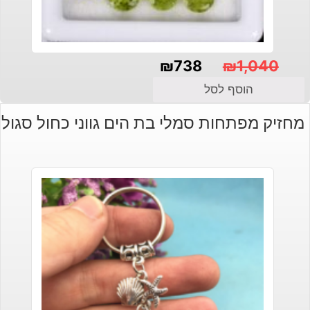
₪
738
₪
1,040
המחיר
המחיר
הוסף לסל
הנוכחי
המקורי
מחזיק מפתחות סמלי בת הים גווני כחול סגול
היה:
הוא:
₪1,040.
₪738.