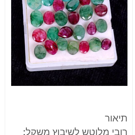
קרט
מידה:
9-
13
מ"מ
תיאור
רובי מלוטש לשיבוץ משקל: