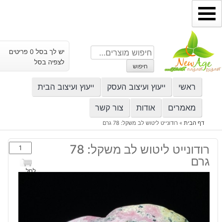
ילוג
תוכן
חיפוש
יש לך בסל 0 פריטים
עבור:
לצפיה בסל
חיפוש
ראשי
ייעוץ ועיצוב העסק
ייעוץ ועיצוב הבית
מאמרים
אודות
צור קשר
דף הבית
»
רודונייט ליטוש לב משקל: 78 גרם
כמות
רודונייט ליטוש לב משקל: 78
של
גרם
רודונייט
לסל
ליטוש
לב
משקל:
78