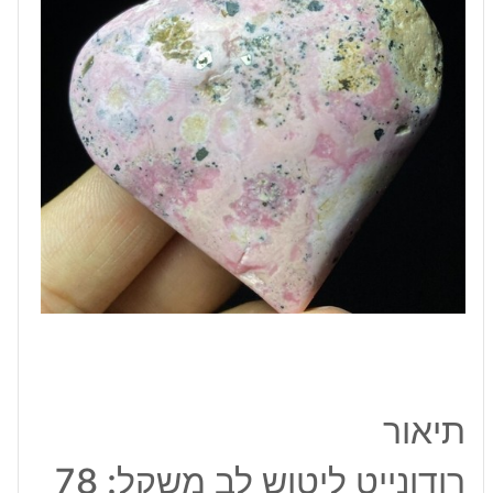
גרם
תיאור
רודונייט ליטוש לב משקל: 78