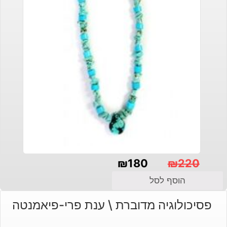
₪
180
₪
220
המחיר
המחיר
הוסף לסל
הנוכחי
המקורי
פסיכולוגיה מדוברת \ ענת פרי-פיאמנטה
היה:
הוא:
₪220.
₪180.