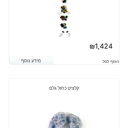
₪
1,424
מידע נוסף
מידע נוסף
הוסף לסל
קלציט כחול גלם