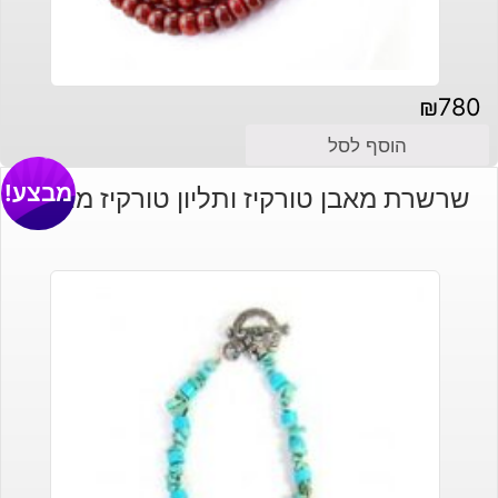
₪
780
הוסף לסל
מבצע!
שרשרת מאבן טורקיז ותליון טורקיז מוכסף