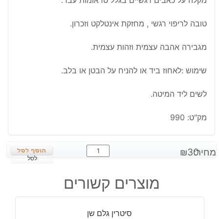
מקלה על כאבים רגשיים בגלל טראומות עבר.
טובה לריפוי רגשי , מחזקת אינטלקט וזכרון.
מגבירה אהבה עצמית וזהות עצמית.
שימוש :לאחוז ביד או להניח על הבטן או בלב.
לשים ליד המיטה.
מק"ט:
990
כמות
מחיר:
30
₪
של
לסל
רודוקורסייט
מוצרים קשורים
חלוק
משקל:
25
סיטרין גלם שן
גרם