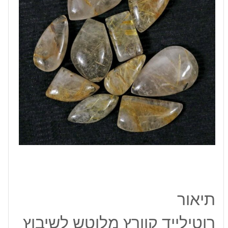
22-
29
מ"מ
תיאור
רוטילייד קוורץ מלוטש לשיבוץ