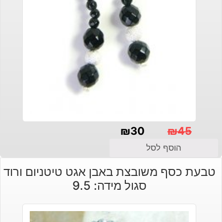
₪
30
₪
45
המחיר
המחיר
הוסף לסל
הנוכחי
המקורי
טבעת כסף משובצת באבן אגט טיטניום ורוד
היה:
הוא:
סגול מידה: 9.5
₪30.
₪45.