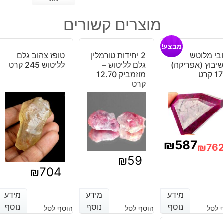
של
שורה
מוצרים קשורים
יהלומי
גלם
מבצע!
זהוב
בי מלוטש
2 יחידות טורמלין
טופז צהוב גלם
אפרפר
יבוץ (אפריקה)
גלם לליטוש –
לליטוש 245 קרט
משקל:
 קרט
מוזמביק 12.70
קרט
2.40
קרט
מידה:
2-
3
₪
587
מ"מ
₪
76
₪
59
מחיר
מחיר
₪
704
נוכחי
מקורי
מידע
מידע
מידע
מידע
מידע
מידע
יה:
וא:
נוסף
נוסף
נוסף
נוסף
נוסף
נוסף
 לסל
הוסף לסל
הוסף לסל
₪762
₪587