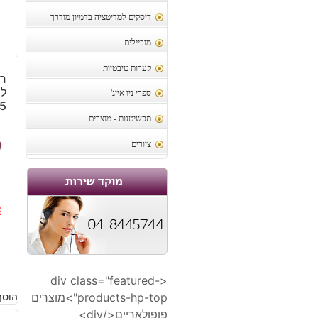
דיסקים למדיטציה בדמיון מודרך
מוביילים
קערות טיבטיות
רו
לש
ספרי ניו אייג'
175
תכשיטנות - מוצרים
ציורים
2
ה
ה
ה
ה
ה
ה
<div class="featured-
products-hp-top">מוצרים
הוסף
.
.
פופולאריים</div>