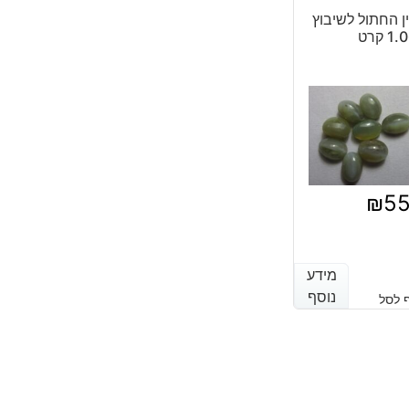
ן החתול לשיבוץ
1 קרט
₪
5
מידע
מידע
נוסף
נוסף
 לסל