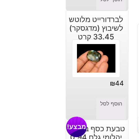
לברדורייט מלוטש
לשיבוץ (מדגסקר)
33.45 קרט
₪
44
הוסף לסל
מבצע!
טבעת כסף בשיבוץ
יהלומי גלם 0.94