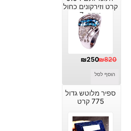
קרט וזירקונים כחול
מידה: 7
₪
250
₪
820
המחיר
המחיר
הוסף לסל
הנוכחי
המקורי
היה:
הוא:
ספיר מלוטש גדול
₪820.
₪250.
775 קרט