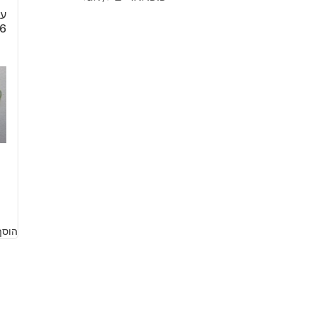
עי
.06
5
הוסף