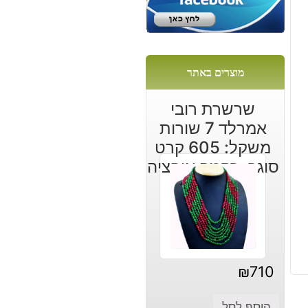
:
:
מוצרים באתר
שרשרת רובי
אמרלד 7 שורות
משקל: 605 קרט
סוגר: רקמה אופציה
קצר או ארוך
₪
710
הוסף לסל