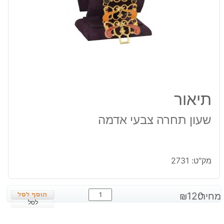
תיאור
שעון תחרה צבעי אדמה
מק"ט:
2731
כמות
מחיר:
120
₪
של
לסל
שעון