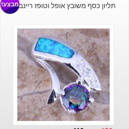
מבצע!
תליון כסף משובץ אופל וטופז ריינבואו