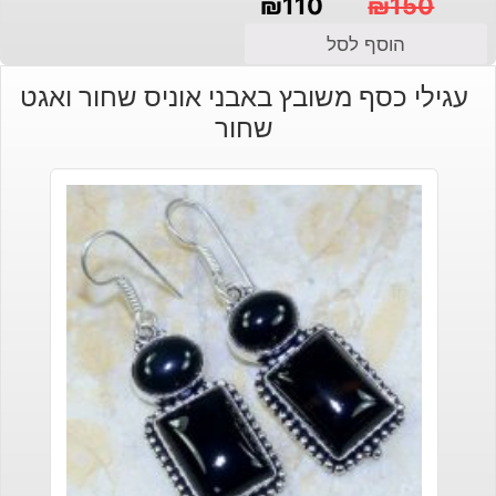
₪
110
₪
150
המחיר
המחיר
הוסף לסל
הנוכחי
המקורי
עגילי כסף משובץ באבני אוניס שחור ואגט
היה:
הוא:
שחור
₪150.
₪110.