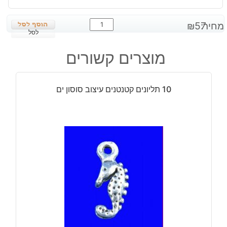
כמות
מחיר:
57
₪
של
לסל
שרשרת
מוצרים קשורים
אגט
כחול
תכלת
10 תליונים קטנטנים עיצוב סוסון ים
מידה:
8
מ"מ