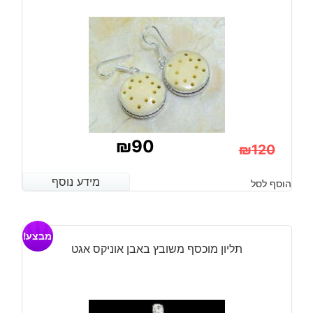
₪
90
₪
120
המחיר
המחיר
מידע נוסף
מידע נוסף
הוסף לסל
הנוכחי
המקורי
היה:
הוא:
מבצע!
₪120.
₪90.
תליון מוכסף משובץ באבן אוניקס אגט