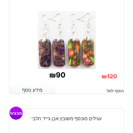
ומעוטרת
באבני
7
צ'קרות
₪
90
₪
120
המחיר
המחיר
מידע נוסף
מידע נוסף
הוסף לסל
הנוכחי
המקורי
היה:
הוא:
מבצע!
₪120.
₪90.
עגילים מוכסף משובץ אבן ג'ייד חלבי