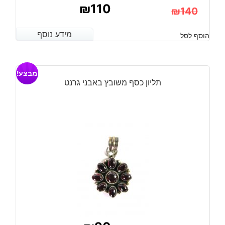
₪
110
₪
140
המחיר
המחיר
מידע נוסף
מידע נוסף
הוסף לסל
הנוכחי
המקורי
היה:
הוא:
מבצע!
₪140.
₪110.
תליון כסף משובץ באבני גרנט