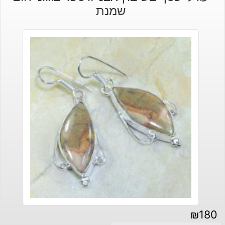
שמנת
₪
180