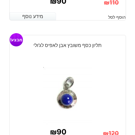
₪
90
₪
110
המחיר
המחיר
מידע נוסף
מידע נוסף
הוסף לסל
הנוכחי
המקורי
היה:
הוא:
מבצע!
₪110.
₪90.
תליון כסף משובץ אבן לאפיס לג'ולי
₪
90
₪
120