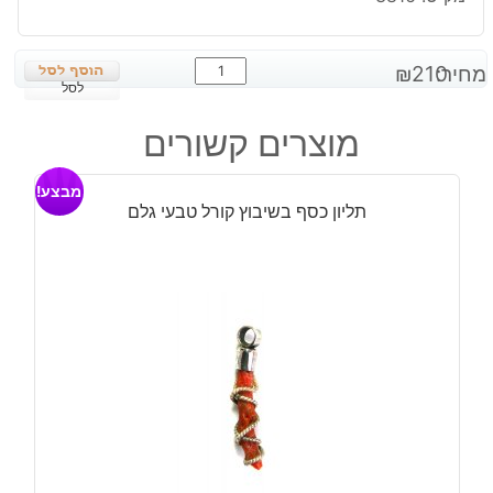
כמות
מחיר:
210
₪
של
לסל
שרשרת
מוצרים קשורים
כסף
משובצת
מבצע!
אבני
תליון כסף בשיבוץ קורל טבעי גלם
ג'ספר
חום