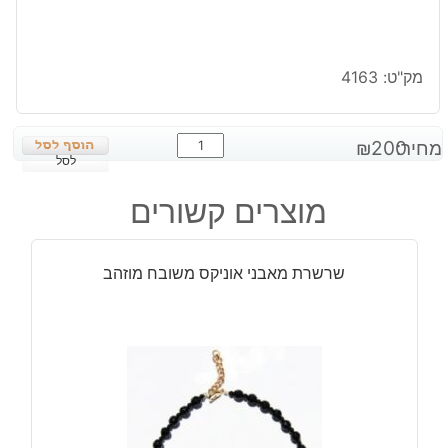
מק"ט:
4163
כמות
מחיר:
200
₪
של
לסל
שרשרת
מוצרים קשורים
מאבן
אוונטורין
כהה
שרשרת מאבני אוניקס משובח מוזהב
קישוטים
וסוגר
מוזהב