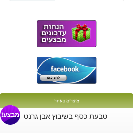
הנוכחי
המקורי
היה:
הוא:
₪220.
₪180.
מוצרים באתר
מבצע!
טבעת כסף בשיבוץ אבן גרנט