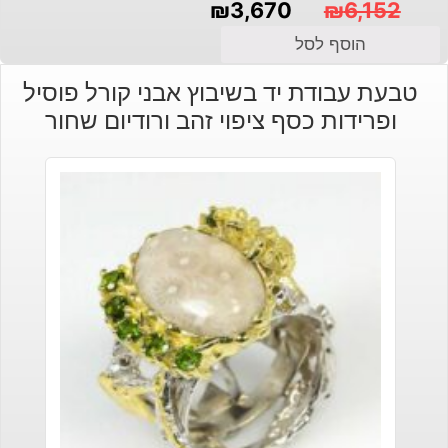
₪
3,670
₪
6,152
המחיר
המחיר
הוסף לסל
הנוכחי
המקורי
טבעת עבודת יד בשיבוץ אבני קורל פוסיל
היה:
הוא:
ופרידות כסף ציפוי זהב ורודיום שחור
₪3,670.
₪6,152.