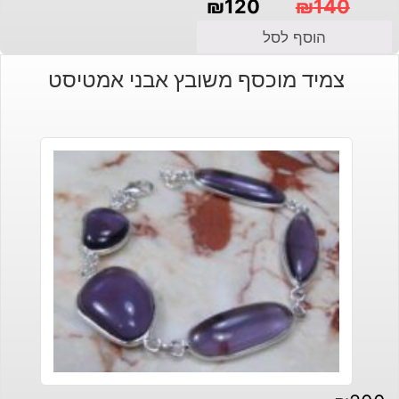
₪
120
₪
140
המחיר
המחיר
הוסף לסל
הנוכחי
המקורי
צמיד מוכסף משובץ אבני אמטיסט
היה:
הוא:
₪140.
₪120.