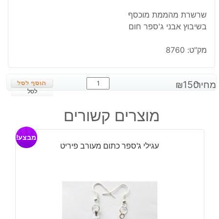
שרשרת מהממת מוכסף
בשיבוץ אבני ג'ספר חום
מק"ט:
8760
כמות
מחיר:
150
₪
של
לסל
שרשרת
מוצרים קשורים
מוכסף
בשיבוץ
מבצע!
אבני
עגילי ג'ספר כתום מעורב פיריט
ג'ספר
חום