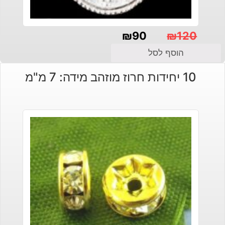
₪
90
₪
120
המחיר
המחיר
הוסף לסל
הנוכחי
המקורי
10 יחידות חרוז מוזהב מידה: 7 מ"מ
היה:
הוא:
₪120.
₪90.