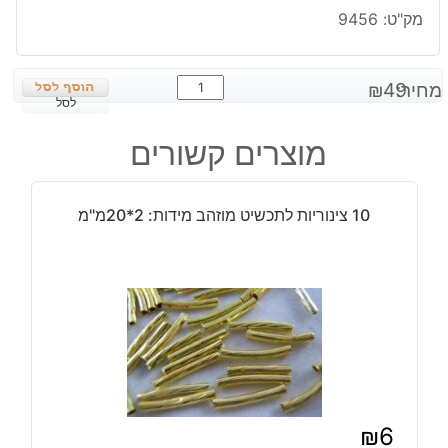
מק"ט:
9456
כמות
מחיר:
49
₪
של
לסל
שרשרת
מוצרים קשורים
פנינים
גוון
ורוד
10 צינוריות לתכשיט מוזהב מידות: 2*20מ"מ
אדום
מידות:
6*7
מ"מ
₪
6