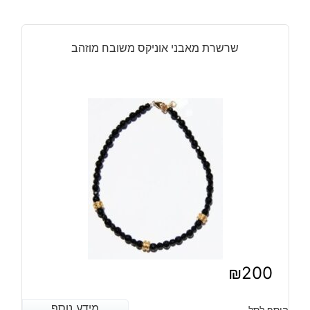
היה:
הוא:
₪240.
₪200.
שרשרת מאבני אוניקס משובח מוזהב
₪
200
מידע נוסף
מידע נוסף
הוסף לסל