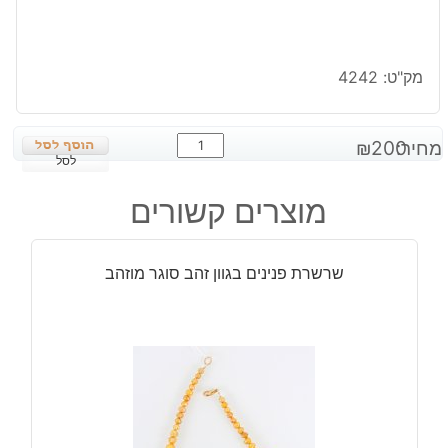
מק"ט:
4242
כמות
מחיר:
200
₪
של
לסל
שרשרת
מוצרים קשורים
פנינים
כהה
משובץ
שרשרת פנינים בגוון זהב סוגר מוזהב
באבני
מונסטון
מוכסף