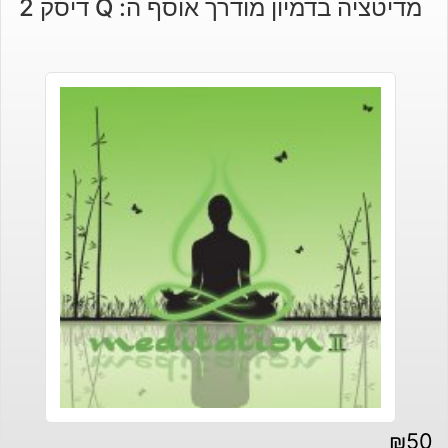
מדיטציה בדמיון מודרך אוסף ה: Q דיסק 2
היה:
הוא:
₪460.
₪320.
₪
50