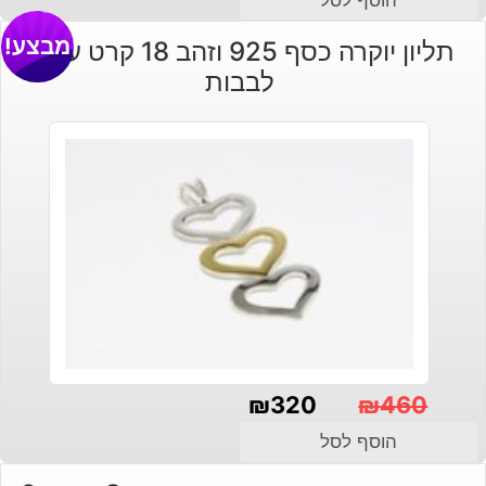
מבצע!
תליון יוקרה כסף 925 וזהב 18 קרט עיצוב
לבבות
₪
320
₪
460
המחיר
המחיר
הוסף לסל
הנוכחי
המקורי