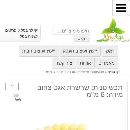
ילוג
תוכן
חיפוש
יש לך בסל 0 פריטים
עבור:
לצפיה בסל
חיפוש
ראשי
ייעוץ ועיצוב העסק
ייעוץ ועיצוב הבית
מאמרים
אודות
צור קשר
דף הבית
»
תכשיטנות: שרשרת אגט צהוב מידה: 6 מ"מ
כמות
תכשיטנות: שרשרת אגט צהוב
של
מידה: 6 מ"מ
תכשיטנות:
לסל
שרשרת
אגט
צהוב
מידה: