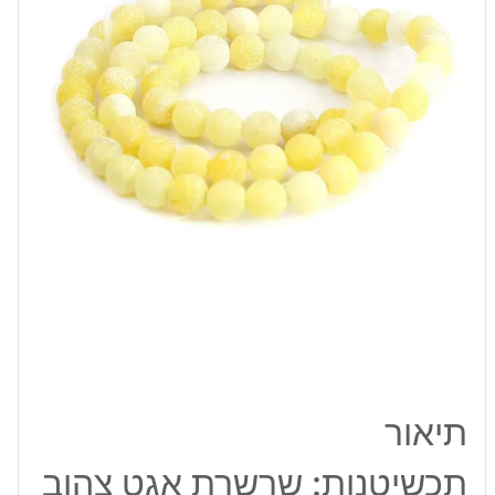
6
מ"מ
תיאור
תכשיטנות: שרשרת אגט צהוב