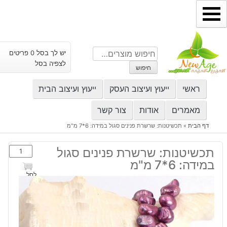
ילוג
תוכן
חיפוש
יש לך בסל 0 פריטים
עבור:
לצפיה בסל
חיפוש
ראשי
ייעוץ ועיצוב העסק
ייעוץ ועיצוב הבית
מאמרים
אודות
צור קשר
דף הבית
»
תכשיטנות: שרשרת פנינים סגול במידה: 6*7 מ"מ
כמות
תכשיטנות: שרשרת פנינים סגול
של
במידה: 6*7 מ"מ
תכשיטנות:
לסל
שרשרת
פנינים
סגול
במידה: