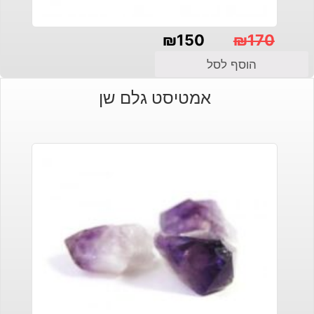
₪
150
₪
170
המחיר
המחיר
הוסף לסל
הנוכחי
המקורי
אמטיסט גלם שן
היה:
הוא:
₪150.
₪170.