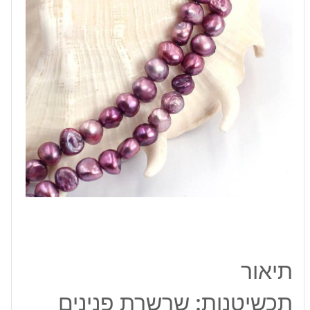
6*7
מ"מ
תיאור
תכשיטנות: שרשרת פנינים