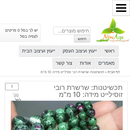
ילוג
תוכן
חיפוש
יש לך בסל 0 פריטים
עבור:
לצפיה בסל
חיפוש
ראשי
ייעוץ ועיצוב העסק
ייעוץ ועיצוב הבית
מאמרים
אודות
צור קשר
דף הבית
»
תכשיטנות: שרשרת רובי זוסילייט מידה: 10 מ"מ
כמות
תכשיטנות: שרשרת רובי
של
זוסילייט מידה: 10 מ"מ
תכשיטנות:
לסל
שרשרת
רובי
זוסילייט
מידה: