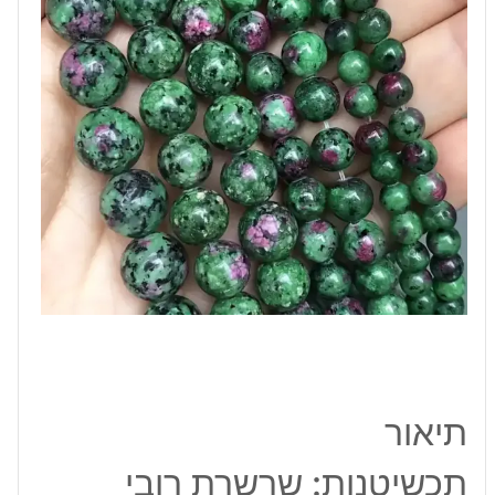
10
מ"מ
תיאור
תכשיטנות: שרשרת רובי