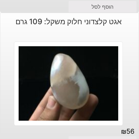
המחיר
המחיר
הוסף לסל
הנוכחי
המקורי
אגט קלצדוני חלוק משקל: 109 גרם
היה:
הוא:
₪110.
₪90.
₪
56