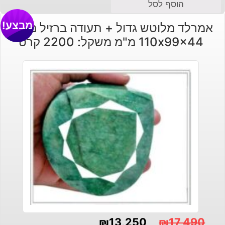
הוסף לסל
מבצע!
אמרלד מלוטש גדול + תעודה ברזיל מידה:
110x99x44 מ"מ משקל: 2200 קרט
₪
13,250
₪
17,490