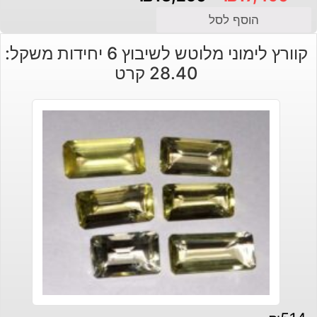
המחיר
המחיר
הוסף לסל
הנוכחי
המקורי
קוורץ לימוני מלוטש לשיבוץ 6 יחידות משקל:
היה:
הוא:
28.40 קרט
₪13,250.
₪17,490.