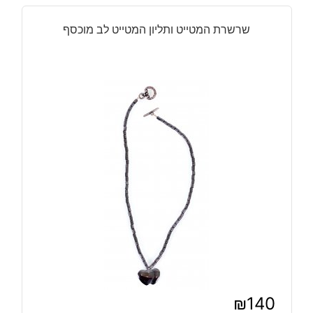
היה:
הוא:
₪130.
₪90.
שרשרת המטייט ותליון המטייט לב מוכסף
₪
140