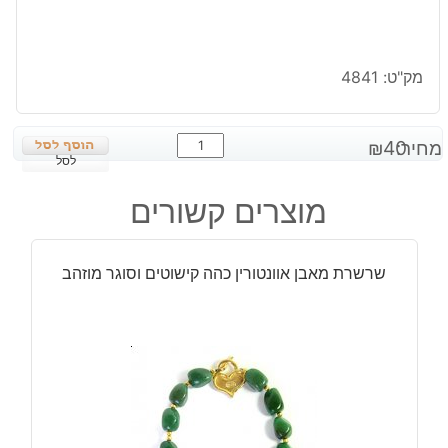
מק"ט:
4841
כמות
מחיר:
40
₪
של
לסל
תליון
מוצרים קשורים
אבן
מסוגי
קריסטל
שרשרת מאבן אוונטורין כהה קישוטים וסוגר מוזהב
שונים
קטן