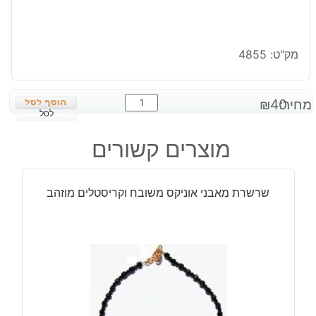
מק"ט:
4855
כמות
מחיר:
40
₪
של
לסל
תליון
מוצרים קשורים
אבן
קטן
מסוגי
שרשרת מאבני אוניקס משובח וקריסטלים מוזהב
קריסטלים
שונים