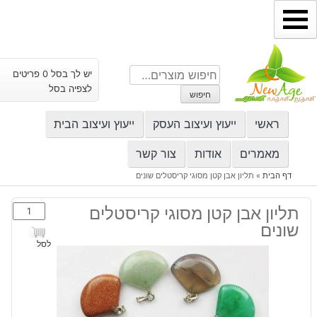
ילוג
תוכן
חיפוש
יש לך בסל 0 פריטים
עבור:
לצפיה בסל
חיפוש
ראשי
ייעוץ ועיצוב העסק
ייעוץ ועיצוב הבית
מאמרים
אודות
צור קשר
דף הבית
»
תליון אבן קטן מסוגי קריסטלים שונים
כמות
תליון אבן קטן מסוגי קריסטלים
של
שונים
תליון
לסל
אבן
קטן
מסוגי
קריסטלים