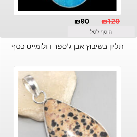
₪
90
₪
120
המחיר
המחיר
הוסף לסל
הנוכחי
המקורי
תליון בשיבוץ אבן ג'ספר דולומייט כסף
היה:
הוא:
₪120.
₪90.