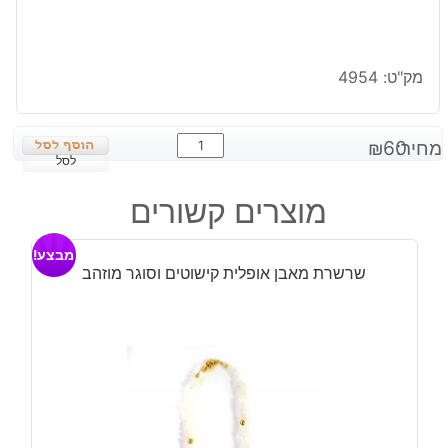
מק"ט:
4954
כמות
מחיר:
60
₪
של
לסל
תליון
מוצרים קשורים
אגט
סגול
מבצע!
שחור
שרשרת מאבן אופלית קישוטים וסוגר מוזהב
עיצוב
טיפה