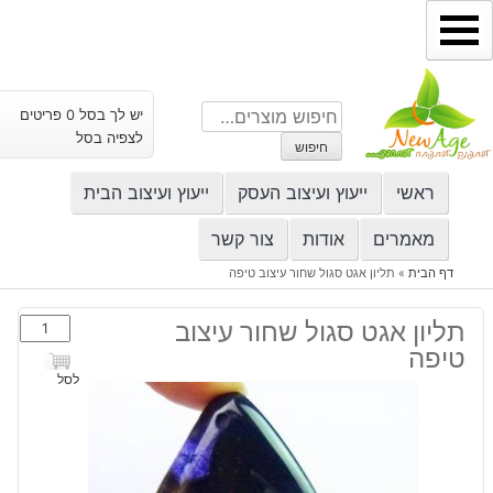
ילוג
תוכן
חיפוש
יש לך בסל 0 פריטים
עבור:
לצפיה בסל
חיפוש
ראשי
ייעוץ ועיצוב העסק
ייעוץ ועיצוב הבית
מאמרים
אודות
צור קשר
דף הבית
»
תליון אגט סגול שחור עיצוב טיפה
כמות
תליון אגט סגול שחור עיצוב
של
טיפה
תליון
לסל
אגט
סגול
שחור
עיצוב