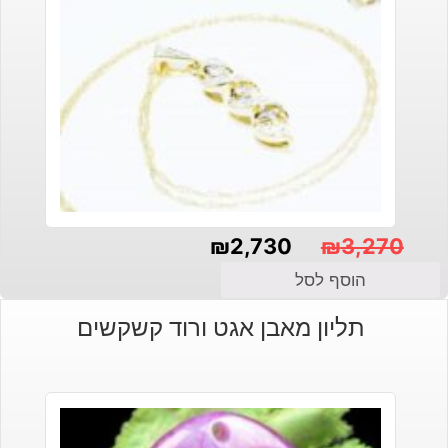
₪
2,730
₪
3,270
המחיר
המחיר
הוסף לסל
הנוכחי
המקורי
תליון מאבן אגט ורוד קשקשים
היה:
הוא:
₪3,270.
₪2,730.