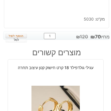
מק"ט:
5030
כמות
המחיר
המחיר
מחיר:
70
₪
120
₪
של
לסל
המקורי
הנוכחי
תליון
היה:
הוא:
מוצרים קשורים
גולדפילד
₪70.
₪120.
משובץ
קריסטלים
עגילי גולדפילד 18 קרט חישוק קטן עיצוב תחרה