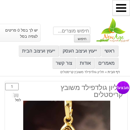
ילוג
תוכן
חיפוש
יש לך בסל 0 פריטים
עבור:
לצפיה בסל
חיפוש
ראשי
ייעוץ ועיצוב העסק
ייעוץ ועיצוב הבית
מאמרים
אודות
צור קשר
דף הבית
»
תליון גולדפילד משובץ קריסטלים
כמות
תליון גולדפילד משובץ
מבצע!
של
קריסטלים
תליון
לסל
גולדפילד
משובץ
קריסטלים