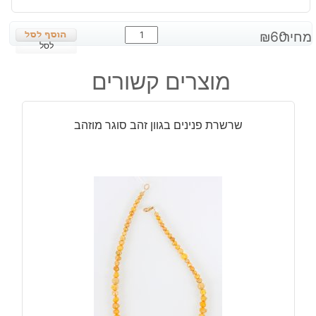
כמות
מחיר:
60
₪
של
לסל
תליון
מוצרים קשורים
ג'ספר
גווני
ירוק
שרשרת פנינים בגוון זהב סוגר מוזהב
כהה
ובהיר