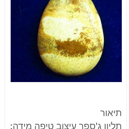
24*35
מ"מ
תיאור
תליון ג'ספר עיצוב טיפה מידה: