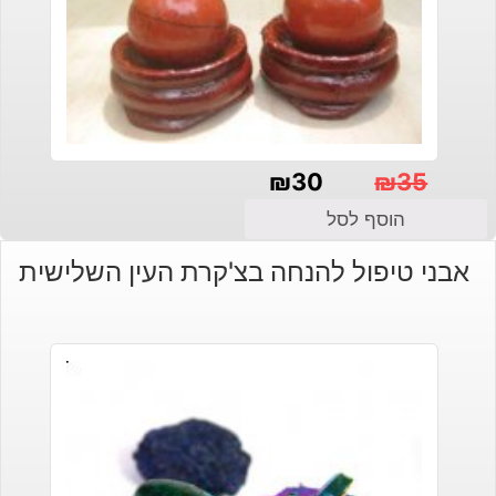
₪
30
₪
35
המחיר
המחיר
הוסף לסל
הנוכחי
המקורי
אבני טיפול להנחה בצ'קרת העין השלישית
היה:
הוא:
₪30.
₪35.