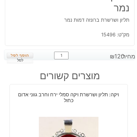
נמר
תליון ושרשרת ברונזה דמות נמר
מק"ט:
15496
כמות
מחיר:
120
₪
של
לסל
תליון
מוצרים קשורים
ושרשרת
ברונזה
דמות
ויקה: תליון ושרשרת ויקה סמלי ירח וחרב גווני אדום
נמר
כחול