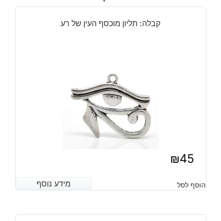
מוכסף
פרח
קבלה: תליון מוכסף העין של רע
החיים
הקבלי
גווני
כחול
סגול
וירוק
₪
45
מידע נוסף
מידע נוסף
הוסף לסל