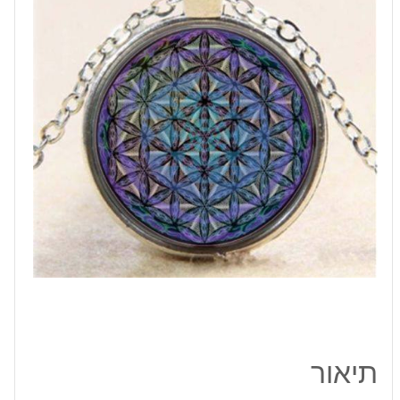
הקבלי
גווני
כחול
סגול
וירוק
תיאור