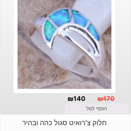
₪
140
₪
170
המחיר
המחיר
הוסף לסל
הנוכחי
המקורי
חלוק צ’רואיט סגול כהה ובהיר
היה:
הוא: