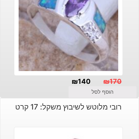
₪
140
₪
170
המחיר
המחיר
הוסף לסל
הנוכחי
המקורי
רובי מלוטש לשיבוץ משקל: 17 קרט
היה:
הוא:
₪140.
₪170.