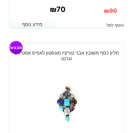
₪
70
₪
90
המחיר
המחיר
מידע נוסף
מידע נוסף
הוסף לסל
הנוכחי
המקורי
היה:
הוא:
מבצע!
₪90.
₪70.
תליון כסף משובץ אבני טורקיז מונסטון לאפיס אמטיסט
וגרנט