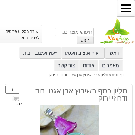
ילוג
תוכן
חיפוש
יש לך בסל 0 פריטים
עבור:
לצפיה בסל
חיפוש
ראשי
ייעוץ ועיצוב העסק
ייעוץ ועיצוב הבית
מאמרים
אודות
צור קשר
דף הבית
»
תליון כסף בשיבוץ אבן אגט ורוד ודרוזי ירוק
כמות
תליון כסף בשיבוץ אבן אגט ורוד
של
ודרוזי ירוק
תליון
לסל
כסף
בשיבוץ
אבן
אגט