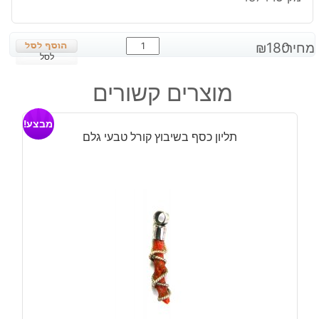
כמות
מחיר:
180
₪
של
לסל
תליון
מוצרים קשורים
כסף
בשיבוץ
מבצע!
אבן
תליון כסף בשיבוץ קורל טבעי גלם
אגט
ורוד
ודרוזי
ירוק