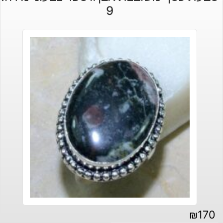
9
₪
170