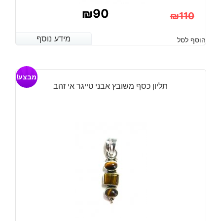
₪
90
₪
110
המחיר
המחיר
מידע נוסף
מידע נוסף
הוסף לסל
הנוכחי
המקורי
היה:
הוא:
מבצע!
₪110.
₪90.
תליון כסף משובץ אבני טייגר אי זהב