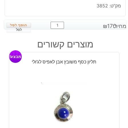
מק"ט:
3852
כמות
מחיר:
170
₪
של
לסל
תליון
מוצרים קשורים
כסף
משובץ
מבצע!
אבן
תליון כסף משובץ אבן לאפיס לג'ולי
ג'ספר
דולומייט
עיצוב
טיפה