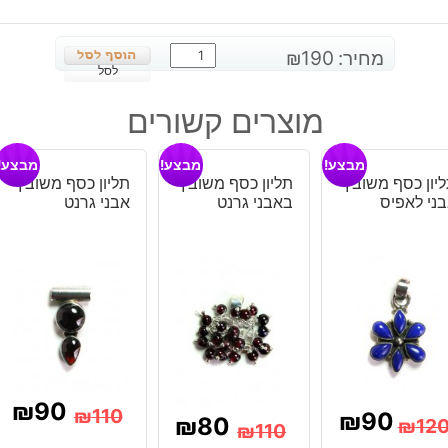
כמות
מחיר:
190
₪
של
לסל
תליון
מוצרים קשורים
כסף
משובץ
מבצע!
מבצע!
מבצע!
בלו
יון כסף משובץ
תליון כסף משובץ
תליון כסף משובץ
לייס
ני לאפיס
באבני גרנט
אבני גרנט
אגט
סיטרין
וטופז
כחול
₪
90
₪
110
₪
90
₪
80
₪
12
₪
110
המחיר
המחיר