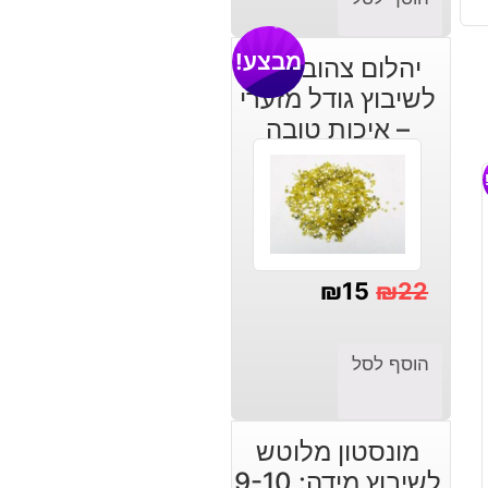
הנוכחי
המקורי
היה:
הוא:
מבצע!
יהלום צהוב גלם
₪2,640.
₪3,153.
לשיבוץ גודל מזערי
– איכות טובה
₪
15
₪
22
המחיר
המחיר
הנוכחי
המקורי
הוסף לסל
היה:
הוא:
₪22.
₪15.
מונסטון מלוטש
לשיבוץ מידה: 9-10