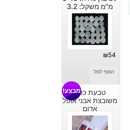
מ"מ משקל: 3.2
קרט
₪
54
הוסף לסל
מבצע!
טבעת כסף
משובצת אבני אופל
אדום