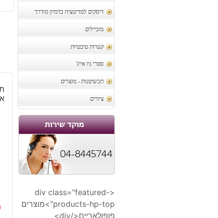
דיסקים למדיטציה בדמיון מודרך
מוביילים
קערות טיבטיות
ספרי ניו אייג'
תכשיטנות - מוצרים
תל
אב
ציורים
<div class="featured-
products-hp-top">מוצרים
0
פופולאריים</div>