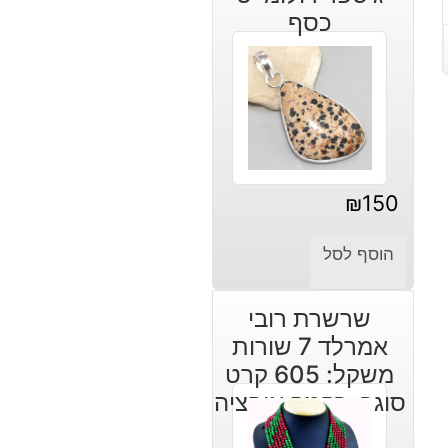
כסף
₪
150
הוסף לסל
שרשרת רובי
אמרלד 7 שורות
משקל: 605 קרט
סוגר: רקמה אופציה
קצר או ארוך