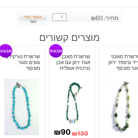
כמות
מחיר:
60
₪
של
לסל
תליון
מוצרים קשורים
מאבן
אגט
מבצע!
מבצע!
אוניקס
רשרת מאבני
שרשרת מאבן
שרשרת טורקיז 2
ורוד
ייד וג'ספר ירוק
אגת ירוק עם אבן
גוונים סוגר
עיצוב
גר מוכסף
מרכזית אופלית
מוכסף
אובלי
₪
90
₪
130