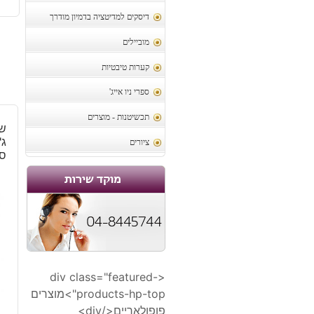
דיסקים למדיטציה בדמיון מודרך
מוביילים
קערות טיבטיות
ספרי ניו אייג'
תכשיטנות - מוצרים
ש
ג'
ציורים
סו
<div class="featured-
products-hp-top">מוצרים
פופולאריים</div>