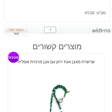
מק"ט:
4536
כמות
מחיר:
60
₪
של
לסל
תליון
מוצרים קשורים
מאבן
ג'ספר
מבצע!
אפור
שרשרת מאבן אגת ירוק עם אבן מרכזית אופלית
שחור
עיצוב
טיפה