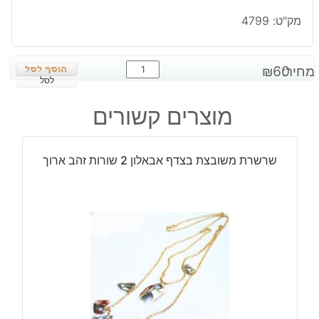
מק"ט:
4799
כמות
מחיר:
60
₪
של
לסל
תליון
מוצרים קשורים
מאבן
ג'ספר
אפרפר
שרשרת משובצת בצדף אבאלון 2 שורות זהב ארוך
חום
עיצוב
טיפה