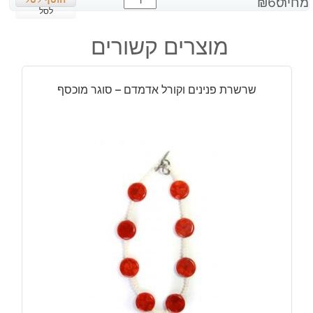
מחיר:
60
₪
של
לסל
תליון
מוצרים קשורים
מאבן
ג'ספר
חום
שרשרת פנינים וקורל אדמדם – סוגר מוכסף
אדמה