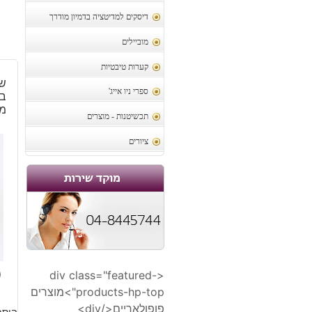
דיסקים למדיטציה בדמיון מודרך
מוביילים
קערות טיבטיות
שר
ספרי ניו אייג'
בג
מו
תכשיטנות - מוצרים
ציורים
0
<div class="featured-
products-hp-top">מוצרים
פופולאריים</div>
הוסף