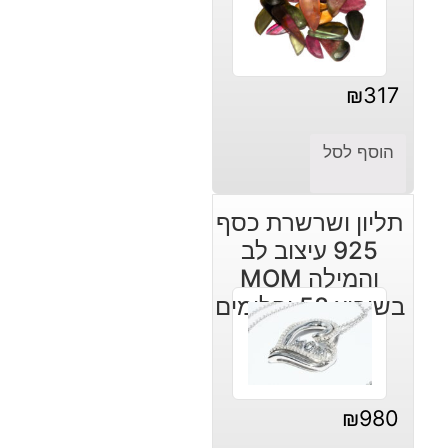
₪
317
הוסף לסל
תליון ושרשרת כסף
925 עיצוב לב
והמילה MOM
בשיבוץ 58 יהלומים
32. קרט
₪
980