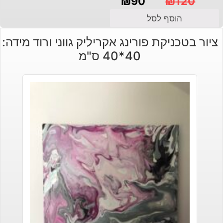
₪
90
₪
120
המחיר
המחיר
הוסף לסל
הנוכחי
המקורי
ציור בטכניקת פורינג אקריליק גווני ורוד מידה:
היה:
הוא:
40*40 ס"מ
₪120.
₪90.