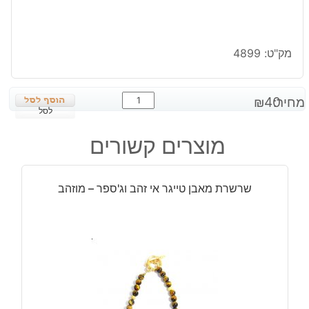
מק"ט:
4899
כמות
מחיר:
40
₪
של
לסל
תליון
מוצרים קשורים
מאבן
פלואורייט
תופסן
שרשרת מאבן טייגר אי זהב וג'ספר – מוזהב
מוכסף