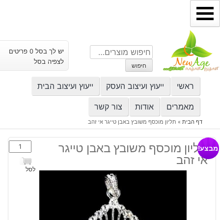
ילוג
תוכן
חיפוש
יש לך בסל 0 פריטים
עבור:
לצפיה בסל
חיפוש
ראשי
ייעוץ ועיצוב העסק
ייעוץ ועיצוב הבית
מאמרים
אודות
צור קשר
דף הבית
»
תליון מוכסף משובץ באבן טייגר אי זהב
כמות
תליון מוכסף משובץ באבן טייגר
מבצע!
של
אי זהב
תליון
לסל
מוכסף
משובץ
באבן
טייגר