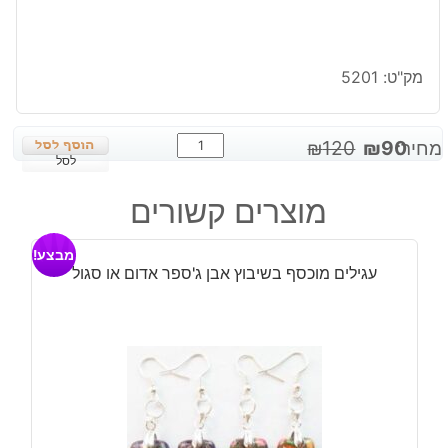
מק"ט:
5201
כמות
המחיר
המחיר
מחיר:
90
₪
120
₪
של
לסל
המקורי
הנוכחי
תליון
היה:
הוא:
מוצרים קשורים
מוכסף
₪90.
₪120.
משובץ
מבצע!
באבן
עגילים מוכסף בשיבוץ אבן ג'ספר אדום או סגול
טייגר
אי
זהב