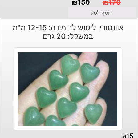
₪
150
₪
170
המחיר
המחיר
הוסף לסל
הנוכחי
המקורי
אוונטורין ליטוש לב מידה: 12-15 מ"מ
היה:
הוא:
במשקל: 20 גרם
₪150.
₪170.
₪
15