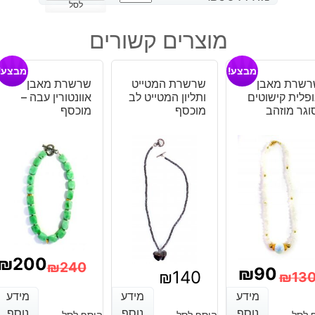
של
לסל
תליון
מוצרים קשורים
משובץ
אבאלון
מבצע!
מבצע!
בעיצוב
רשרת מאבן
שרשרת המטייט
שרשרת מאבן
כפכף
פלית קישוטים
ותליון המטייט לב
אוונטורין עבה –
וגר מוזהב
מוכסף
מוכסף
₪
200
₪
240
₪
90
₪
140
₪
13
המחיר
המחיר
מחיר
מחיר
מידע
מידע
מידע
מידע
מידע
מידע
הנוכחי
המקורי
נוסף
נוסף
נוסף
נוסף
נוסף
נוסף
 לסל
הוסף לסל
הוסף לסל