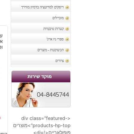
דיסקים למדיטציה בדמיון מודרך
מוביילים
קערות טיבטיות
ש
ספרי ניו אייג'
או
וס
תכשיטנות - מוצרים
ציורים
0
<div class="featured-
products-hp-top">מוצרים
ה
ה
פופולאריים</div>
הוסף