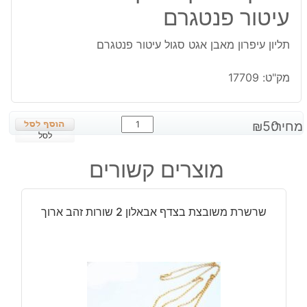
עיטור פנטגרם
תליון עיפרון מאבן אגט סגול עיטור פנטגרם
מק"ט:
17709
כמות
מחיר:
50
₪
של
לסל
תליון
מוצרים קשורים
עיפרון
מאבן
אגט
שרשרת משובצת בצדף אבאלון 2 שורות זהב ארוך
סגול
עיטור
פנטגרם