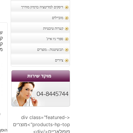
דיסקים למדיטציה בדמיון מודרך
מוביילים
קערות טיבטיות
ש
קל
ספרי ניו אייג'
קי
מו
תכשיטנות - מוצרים
ציורים
0
<div class="featured-
products-hp-top">מוצרים
הוסף
פופולאריים</div>