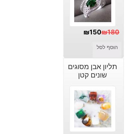
₪
150
₪
180
המחיר
המחיר
הוסף לסל
הנוכחי
המקורי
היה:
הוא:
תליון אבן מסוגים
₪180.
₪150.
שונים קטן