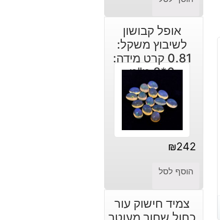
אופל קבושון
לשיבוץ משקל:
0.81 קרט מידה:
6*8 מ"מ
₪
242
הוסף לסל
צמיד חישוק עור
כחול שחור מעוטר