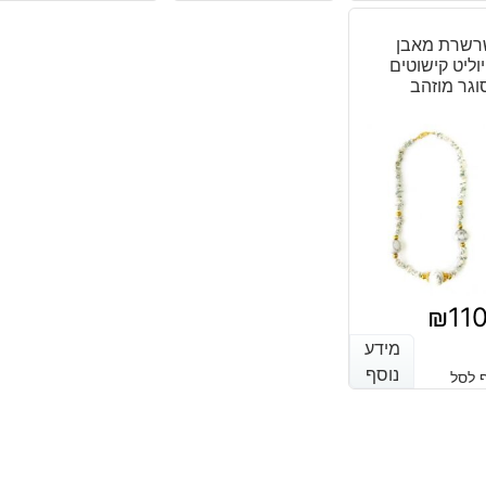
רשרת מאבן
וליט קישוטים
וגר מוזהב
₪
11
מידע
מידע
נוסף
נוסף
 לסל