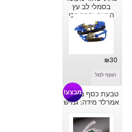
בסמלי לב עץ
החיים וחבר הכי
טוב
₪
30
הוסף לסל
מבצע!
טבעת כסף בשיבוץ
אמרלד מידה: גמיש