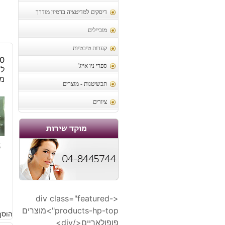
דיסקים למדיטציה בדמיון מודרך
מוביילים
קערות טיבטיות
ספרי ניו אייג'
לת
מיד
תכשיטנות - מוצרים
ציורים
6
<div class="featured-
products-hp-top">מוצרים
הוסף
פופולאריים</div>