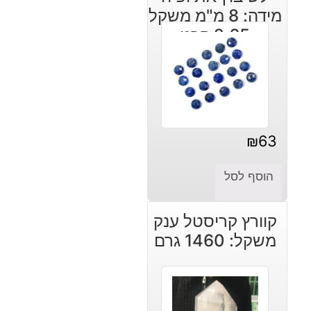
מידה: 8 מ"מ משקל
2.65 קרט
₪
63
הוסף לסל
קוורץ קריסטל ענק
משקל: 1460 גרם