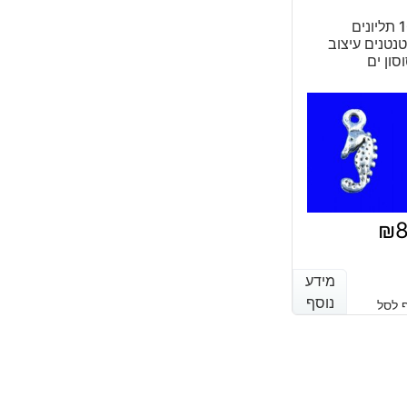
10 תליונים
נטנים עיצוב
סון ים
₪
מידע
מידע
נוסף
נוסף
 לסל