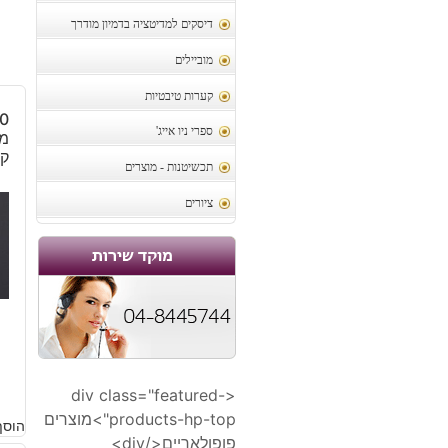
דיסקים למדיטציה בדמיון מודרך
מוביילים
קערות טיבטיות
ספרי ניו אייג'
מו
קר
תכשיטנות - מוצרים
ציורים
2
<div class="featured-
products-hp-top">מוצרים
הוסף
פופולאריים</div>