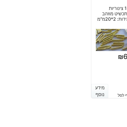
10 צינוריות
כשיט מוזהב
ות: 2*20מ"מ
₪
מידע
מידע
נוסף
נוסף
 לסל