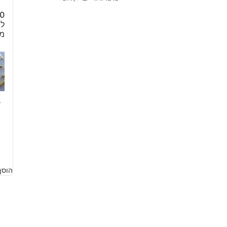
לת
מיד
6
הוסף