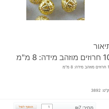
מ"מ
יאור
 מוזהב מידה: 8 מ"מ
דה: 8 מ"מ
"ט:
3892
כמות
מחיר:
7
₪