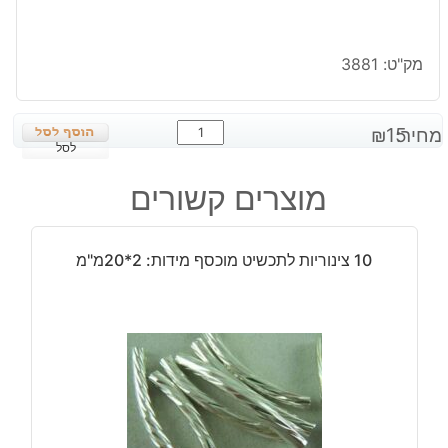
מק"ט:
3881
כמות
מחיר:
15
₪
של
לסל
10
מוצרים קשורים
חרוזים
מתכת
מוזהב
10 צינוריות לתכשיט מוכסף מידות: 2*20מ"מ
מידה:
6
מ"מ