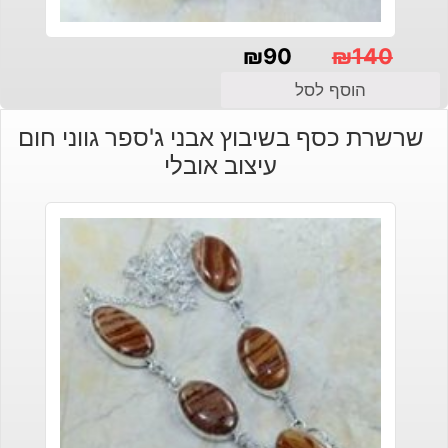
₪
90
₪
140
המחיר
המחיר
הוסף לסל
הנוכחי
המקורי
שרשרת כסף בשיבוץ אבני ג'ספר גווני חום
היה:
הוא:
עיצוב אובלי
₪140.
₪90.