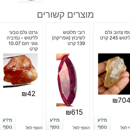
של
1000
מוצרים קשורים
יחידות
זירקוניה
Zirconia
פז צהוב גלם
רובי מלוטש
גרנט גלם טבעי
סינטטי
טוש 245 קרט
לשיבוץ (אפריקה)
לליטוש – נמיביה
במידה:
139 קרט
גווני חום 10.07
2.5
קרט
מ"מ
₪
42
₪
70
₪
615
מידע
מידע
מידע
מידע
מידע
מידע
נוסף
נוסף
נוסף
נוסף
נוסף
נוסף
 לסל
הוסף לסל
הוסף לסל