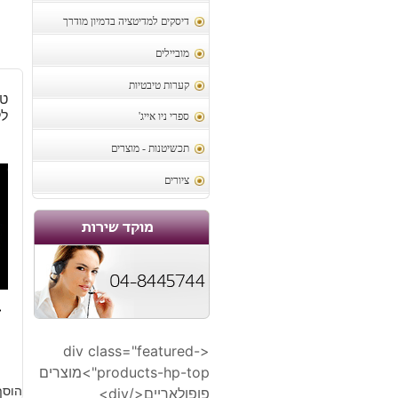
דיסקים למדיטציה בדמיון מודרך
מוביילים
קערות טיבטיות
טו
ללי
ספרי ניו אייג'
תכשיטנות - מוצרים
ציורים
4
<div class="featured-
products-hp-top">מוצרים
הוסף
פופולאריים</div>